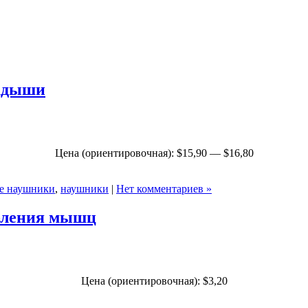
ладыши
Цена (ориентировочная): $15,90 — $16,80
е наушники
,
наушники
|
Нет комментариев »
абления мышц
Цена (ориентировочная): $3,20